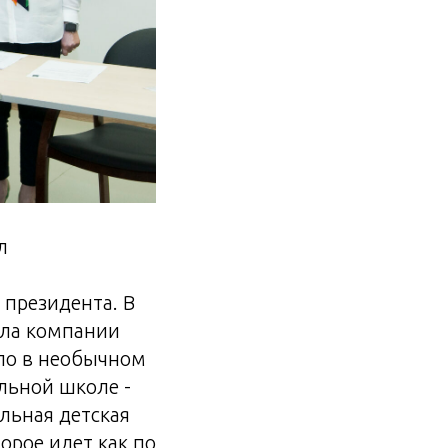
л
 президента. В
ала компании
ло в необычном
льной школе -
льная детская
орое идет как по