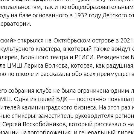
ециальностям, так и по общеобразовательным
году на базе основанного в 1932 году Детского 
серватории.
кий» открылся на Октябрьском острове в 2021 
 культурного кластера, в который также войдут
алереи, Большого театра и РГИСИ. Резидентов
а ЦМШ Лариса Волкова, которая, как радушная 
ию по школе и рассказала обо всех преимуществ
го собрания клуба не была ограничена одним 
ЦМШ. Одна из целей БДК — постоянно повышат
ителей калининградского бизнеса. На этот раз 
ные спикеры: заместитель руководителя регио
Сергей Воскобойников, который рассказал о н
изации налогообложения, и генеральный дире