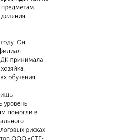
 предметам.
отделения
году. Он
 филиал
 БДК принимала
хозяйка,
ах обучения.
лишь
ь уровень
им помогли в
нального
алоговых рисках
ктор ООО «СТГ-