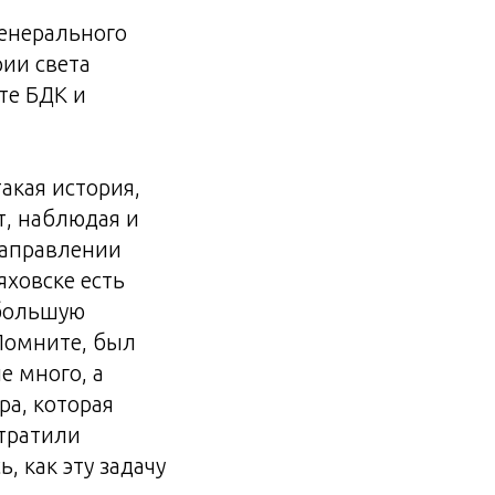
генерального
рии света
те БДК и
такая история,
т, наблюдая и
направлении
яховске есть
 большую
Помните, был
е много, а
ра, которая
отратили
 как эту задачу