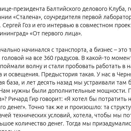
ице-президента Балтийского делового Клуба, 
нии «Сталена», соучредителя первой лаборато
. Сергей Гоз и его интервью в совместном проек
лининград» «От первого лица».
чально начинался с транспорта, а бизнес – это 
 головой на все 360 градусов. В какой-то момен
 поймали волну и стали пробовать работать в 
а и освещения. Предыстория такая. У нас в Черн
я база, и лет десять назад мы устраивали там
 Нам нужны были дополнительные мощности. 
»? Ричард Гир говорит: «Я хотел бы потратить н
о денег». Точно так же и произошло: та структу
чей технических условий, хотела, чтобы мы п
шое количество денег. Тогда мы призадумались,