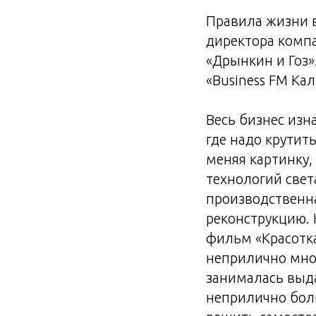
Правила жизни в
директора компа
«Дрынкин и Гоз»
«Business FM Ка
Весь бизнес изна
где надо крутить
меняя картинку,
технологий свет
производственна
реконструкцию.
фильм «Красотка
неприлично мног
занималась выда
неприлично боль