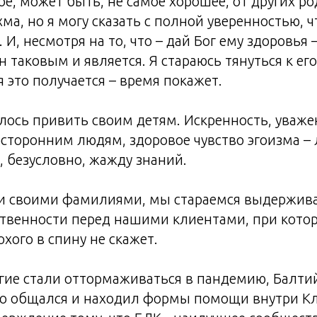
ное, может быть, не самое хорошее, от других р
хма, но я могу сказать с полной уверенностью, 
. И, несмотря на то, что – дай Бог ему здоровья 
н таковым и является. Я стараюсь тянуться к ег
я это получается – время покажет.
лось привить своим детям. Искренность, уваже
сторонним людям, здоровое чувство эгоизма –
и, безусловно, жажду знаний.
и своими фамилиями, мы стараемся выдержива
ственности перед нашими клиентами, при кото
хого в спину не скажет.
огие стали оттормаживаться в пандемию, Балти
го общался и находил формы помощи внутри Кл