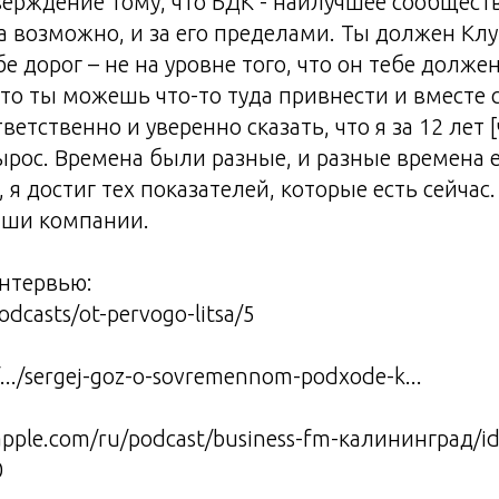
ерждение тому, что БДК - наилучшее сообществ
а возможно, и за его пределами. Ты должен Кл
 дорог – не на уровне того, что он тебе должен 
 что ты можешь что-то туда привнести и вместе 
ветственно и уверенно сказать, что я за 12 лет 
ырос. Времена были разные, и разные времена е
 я достиг тех показателей, которые есть сейчас.
наши компании.
нтервью:
podcasts/ot-pervogo-litsa/5
/.../sergej-goz-o-sovremennom-podxode-k...
.apple.com/ru/podcast/business-fm-калининград/
0