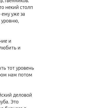
одственников.
что некий столп
– ему уже за
о уровню,
ние и
 любить и
ть тот уровень
ром нам потом
йский деловой
уба. Это