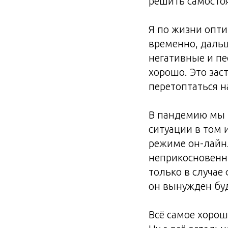
решить самосто
Я по жизни опти
временно, дальш
негативные и пе
хорошо. Это заст
перетоптаться н
В пандемию мы 
ситуации в том 
режиме он-лайн.
неприкосновенны
только в случае
он вынужден буд
Всё самое хорош