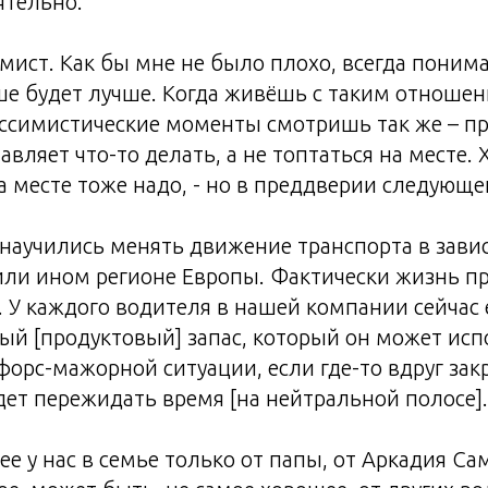
ятельно.
мист. Как бы мне не было плохо, всегда понима
е будет лучше. Когда живёшь с таким отношени
ссимистические моменты смотришь так же – пр
авляет что-то делать, а не топтаться на месте. 
а месте тоже надо, - но в преддверии следующе
научились менять движение транспорта в зави
или ином регионе Европы. Фактически жизнь п
 У каждого водителя в нашей компании сейчас 
й [продуктовый] запас, который он может исп
 форс-мажорной ситуации, если где-то вдруг зак
ет пережидать время [на нейтральной полосе].
ее у нас в семье только от папы, от Аркадия Са