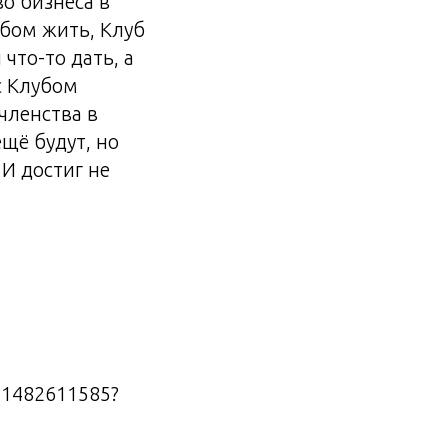
о бизнеса в
убом жить, Клуб
что-то дать, а
с Клубом
[членства в
щё будут, но
 И достиг не
id1482611585?