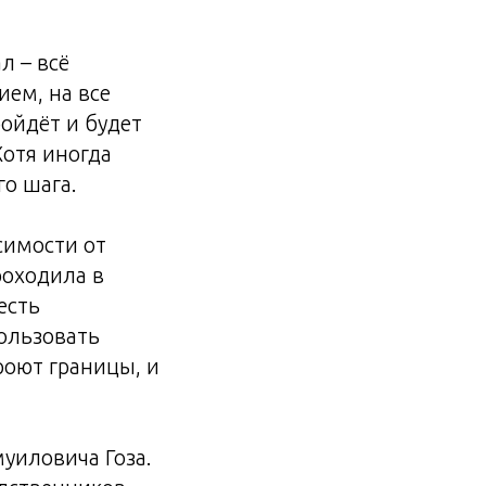
л – всё
ем, на все
ойдёт и будет
Хотя иногда
го шага.
симости от
роходила в
есть
ользовать
роют границы, и
муиловича Гоза.