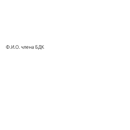
Ф.И.О. члена БДК