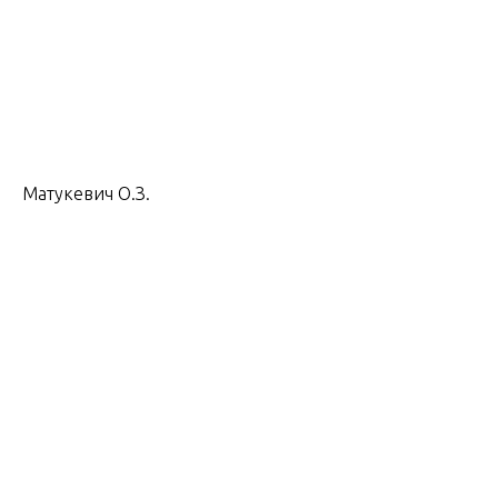
Матукевич О.З.