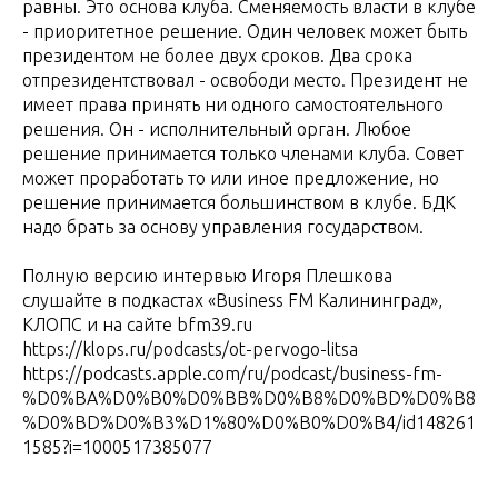
равны. Это основа клуба. Сменяемость власти в клубе
- приоритетное решение. Один человек может быть
президентом не более двух сроков. Два срока
отпрезидентствовал - освободи место. Президент не
имеет права принять ни одного самостоятельного
решения. Он - исполнительный орган. Любое
решение принимается только членами клуба. Совет
может проработать то или иное предложение, но
решение принимается большинством в клубе. БДК
надо брать за основу управления государством.
Полную версию интервью Игоря Плешкова
слушайте в подкастах «Business FM Калининград»,
КЛОПС и на сайте bfm39.ru
https://klops.ru/podcasts/ot-pervogo-litsa
https://podcasts.apple.com/ru/podcast/business-fm-
%D0%BA%D0%B0%D0%BB%D0%B8%D0%BD%D0%B8
%D0%BD%D0%B3%D1%80%D0%B0%D0%B4/id148261
1585?i=1000517385077